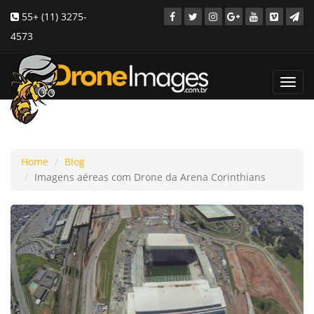
55+ (11) 3275-
4573
Toggl
navig
Home
Blog
Imagens aéreas com Drone da Arena Corinthians