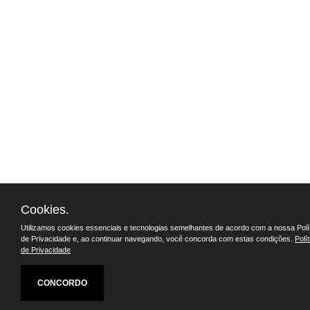
Cookies.
Utilizamos cookies essenciais e tecnologias semelhantes de acordo com a nossa Polí
de Privacidade e, ao continuar navegando, você concorda com estas condições.
Polít
de Privacidade
CONCORDO