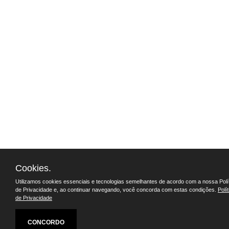
Cookies.
Utilizamos cookies essenciais e tecnologias semelhantes de acordo com a nossa Polí
de Privacidade e, ao continuar navegando, você concorda com estas condições.
Polít
de Privacidade
CONCORDO