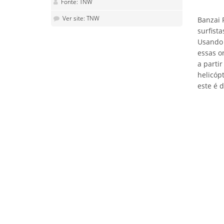
Fonte: TNW
Ver site: TNW
Banzai 
surfist
Usando 
essas o
a parti
helicóp
este é d