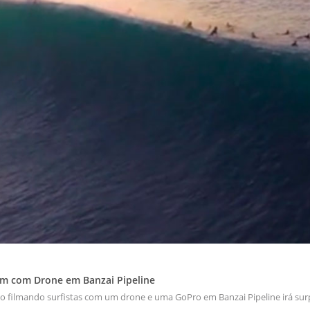
m com Drone em Banzai Pipeline
eo filmando surfistas com um drone e uma GoPro em Banzai Pipeline irá sur