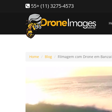
55+ (11) 3275-4573
H
Home
Blog
Filmagem com Drone em Banzai 