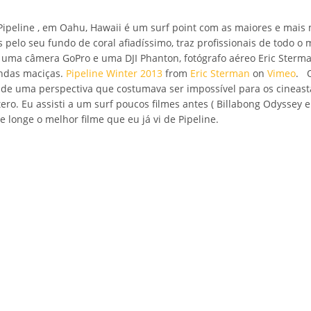
Pipeline , em Oahu, Hawaii é um surf point com as maiores e mais
as pelo seu fundo de coral afiadíssimo, traz profissionais de todo
uma câmera GoPro e uma DJI Phanton, fotógrafo aéreo Eric Sterm
ndas maciças.
Pipeline Winter 2013
from
Eric Sterman
on
Vimeo
.
O 
r de uma perspectiva que costumava ser impossível para os cineas
tero. Eu assisti a um surf poucos filmes antes ( Billabong Odyssey
e longe o melhor filme que eu já vi de Pipeline.