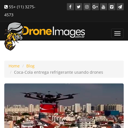
55+ (11) 3275-
4573
Toggl
navig
Home
Blog
Coca-Cola entrega refrigerante usando drones