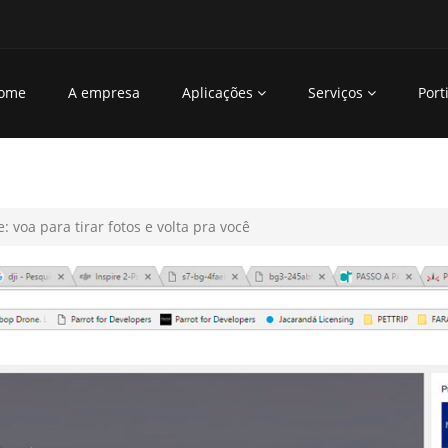
ome
A empresa
Aplicações
Serviços
Porti
 voa para tirar fotos e volta pra você