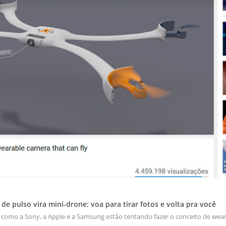
de pulso vira mini-drone: voa para tirar fotos e volta pra você
 como a Sony, a Apple e a Samsung estão tentando fazer o conceito de wear