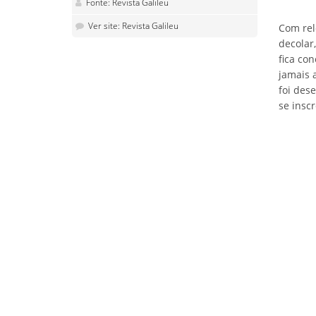
Fonte: Revista Galileu
Ver site: Revista Galileu
Com rel
decolar
fica co
jamais a
foi dese
se insc